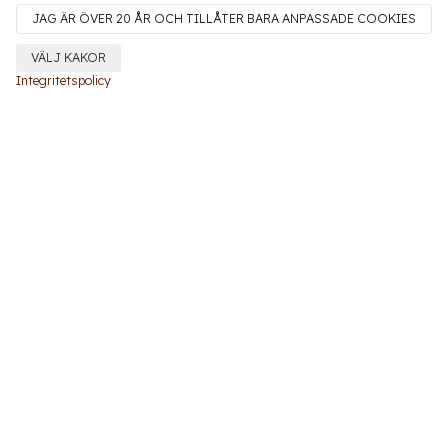
JAG ÄR ÖVER 20 ÅR OCH TILLÅTER BARA ANPASSADE COOKIES
VÄLJ KAKOR
Integritetspolicy
Penedès
Montau de Sadurní
Can Sadurní
är en traditionell katalansk vingård
från 1500-talet, belägen i Begues vid naturparken