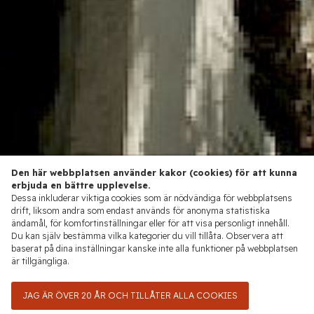
Den här webbplatsen använder kakor (cookies) för att kunna
erbjuda en bättre upplevelse.
Dessa inkluderar viktiga cookies som är nödvändiga för webbplatsens
drift, liksom andra som endast används för anonyma statistiska
ändamål, för komfortinställningar eller för att visa personligt innehåll.
Du kan själv bestämma vilka kategorier du vill tillåta. Observera att
baserat på dina inställningar kanske inte alla funktioner på webbplatsen
är tillgängliga.
JAG ÄR ÖVER 20 ÅR OCH TILLÅTER ALLA COOKIES