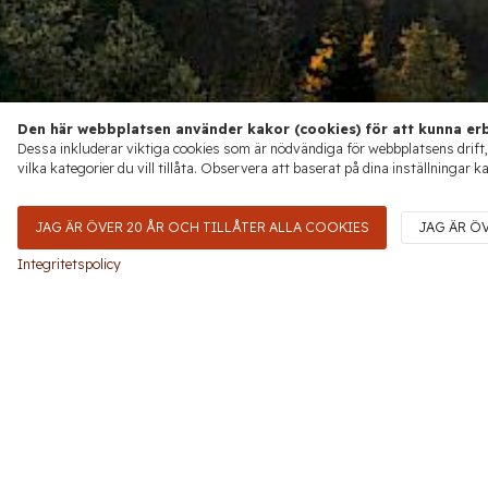
Den här webbplatsen använder kakor (cookies) för att kunna erb
Dessa inkluderar viktiga cookies som är nödvändiga för webbplatsens drift,
vilka kategorier du vill tillåta. Observera att baserat på dina inställningar k
JAG ÄR ÖVER 20 ÅR OCH TILLÅTER ALLA COOKIES
JAG ÄR Ö
Integritetspolicy