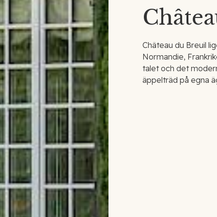
Châtea
Château du Breuil li
Normandie, Frankrike
talet och det modern
äppelträd på egna ä