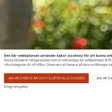
Den här webbplatsen använder kakor (cookies) för att kunna erb
Dessa inkluderar viktiga cookies som är nödvändiga för webbplatsens drift,
vilka kategorier du vill tillåta. Observera att baserat på dina inställningar k
JAG ÄR ÖVER 20 ÅR OCH TILLÅTER ALLA COOKIES
JAG ÄR Ö
Integritetspolicy