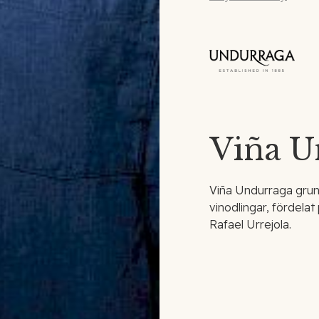
Viña U
Viña Undurraga grun
vinodlingar, fördelat
Rafael Urrejola.