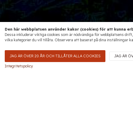
Den här webbplatsen använder kakor (cookies) för att kunna erb
Dessa inkluderar viktiga cookies som är nödvändiga för webbplatsens drift,
vilka kategorier du vill tillåta. Observera att baserat på dina inställningar k
JAG ÄR ÖVER 20 ÅR OCH TILLÅTER ALLA COOKIES
JAG ÄR Ö
Integritetspolicy
Drycker från Viña Undurraga
GULD
GULDM