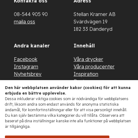
Kontakta oss
Adress
08-544 905 90
Stellan Kramer AB
maila oss
Svärdvägen 19
182 33 Danderyd
Andra kanaler
Innehåll
Facebook
Våra drycker
Instagram
Våra producenter
Nyhetsbrev
Inspiration
Restaurang
Den här webbplatsen använder kakor (cookies) för att kunna
About us
erbjuda en bättre upplevelse.
Kontakt
Dessa inkluderar viktiga cookies som är nödvändiga för webbplatsens
drift, liksom andra som endast används för anonyma statistiska
ändamål, för komfortinställningar eller för att visa personligt innehåll.
Du kan själv bestämma vilka kategorier du vill tillåta. Observera att
baserat på dina inställningar kanske inte alla funktioner på webbplatsen
är tillgängliga.