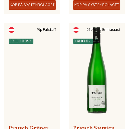
KÖP PÅ SYSTEMBOLAGET
KÖP PÅ SYSTEMBOLAGET
91p Falstaff
92p Wine Enthusiast
EKOLOGISK
EKOLOGISK
Pratsch Grüner Veltliner Rotenpüllen
Pratsch Sauvignon Blanc Kittel