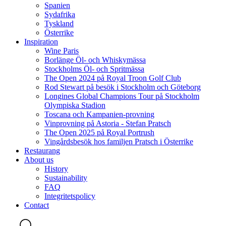
Spanien
Sydafrika
Tyskland
Österrike
Inspiration
Wine Paris
Borlänge Öl- och Whiskymässa
Stockholms Öl- och Spritmässa
The Open 2024 på Royal Troon Golf Club
Rod Stewart på besök i Stockholm och Göteborg
Longines Global Champions Tour på Stockholm
Olympiska Stadion
Toscana och Kampanien-provning
Vinprovning på Astoria - Stefan Pratsch
The Open 2025 på Royal Portrush
Vingårdsbesök hos familjen Pratsch i Österrike
Restaurang
About us
History
Sustainability
FAQ
Integritetspolicy
Contact