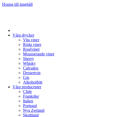
Hoppa till innehåll
Våra drycker
Vita viner
Röda viner
Roséviner
Mousserande viner
Sherry
Whisky
Calvados
Dessertvin
Gin
Alkoholfritt
Våra producenter
Chile
Frankrike
Italien
Portugal
Nya Zeeland
Skottland