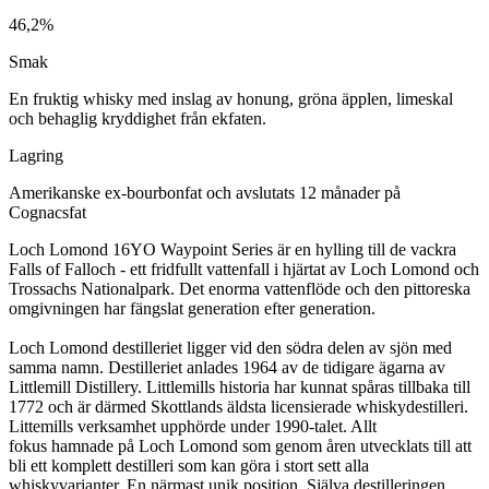
46,2%
Smak
En fruktig whisky med inslag av honung, gröna äpplen, limeskal
och behaglig kryddighet från ekfaten.
Lagring
Amerikanske ex-bourbonfat och avslutats 12 månader på
Cognacsfat
Loch Lomond 16YO
Waypoint Series
är en
hylling till de vackra
Falls of Falloch - ett fridfullt vattenfall i hjärtat av Loch Lomond och
Trossachs Nationalpark. Det enorma vattenflöde och den pittoreska
omgivningen har fängslat generation efter generation.
Loch Lomond destilleriet ligger vid den södra delen av sjön med
samma namn. Destilleriet anlades 1964 av de tidigare ägarna av
Littlemill Distillery. Littlemills historia har kunnat spåras tillbaka till
1772 och är därmed Skottlands äldsta licensierade whiskydestilleri.
Littemills verksamhet upphörde under 1990-talet. Allt
fokus hamnade på Loch Lomond som genom åren utvecklats till att
bli ett komplett destilleri som kan göra i stort sett alla
whiskyvarianter. En närmast unik position. Själva destilleringen