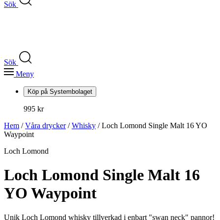
Sök
Sök
Meny
Köp på Systembolaget
995 kr
Hem
/
Våra drycker
/
Whisky
/ Loch Lomond Single Malt 16 YO
Waypoint
Loch Lomond
Loch Lomond Single Malt 16
YO Waypoint
Unik Loch Lomond whisky tillverkad i enbart "swan neck" pannor!