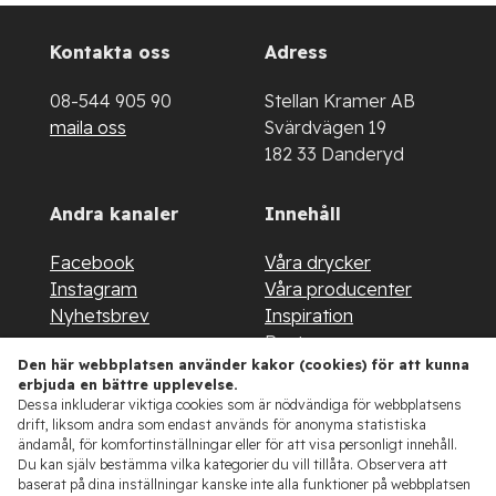
Kontakta oss
Adress
08-544 905 90
Stellan Kramer AB
maila oss
Svärdvägen 19
182 33 Danderyd
Andra kanaler
Innehåll
Facebook
Våra drycker
Instagram
Våra producenter
Nyhetsbrev
Inspiration
Restaurang
Den här webbplatsen använder kakor (cookies) för att kunna
About us
erbjuda en bättre upplevelse.
Kontakt
Dessa inkluderar viktiga cookies som är nödvändiga för webbplatsens
drift, liksom andra som endast används för anonyma statistiska
ändamål, för komfortinställningar eller för att visa personligt innehåll.
Du kan själv bestämma vilka kategorier du vill tillåta. Observera att
baserat på dina inställningar kanske inte alla funktioner på webbplatsen