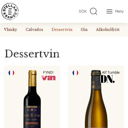
SÖK
Meny
Whisky
Calvados
Dessertvin
Gin
Alkoholfritt
Dessertvin
FYND!
5/5 Alf Tumble