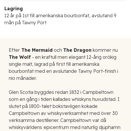
Lagring
12 år på 1st fill amerikanska bourbonfat, avslutand 9
mån på Tawny Port
Efter
The Mermaid
och
The Dragon
kommer nu
The Wolf
- en kraftull men elegant 12-årig orökig
single malt, lagrad på first fill amerikanska
bourbonfat med en avslutande Tawny Port-finish i
nio månader.
Glen Scotia byggdes redan 1832 i Campbeltown
som en gång i tiden kallades whiskyns huvudstad. I
slutet på 1800-talet bokstavligen kokade
Campbeltown av whiskyverksamhet med över 30
verksamma destillerier. Campbeltown var då
whiskyvärldens
epicentrum med naturlig djuphamn