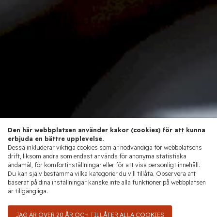
Den här webbplatsen använder kakor (cookies) för att kunna
erbjuda en bättre upplevelse.
Dessa inkluderar viktiga cookies som är nödvändiga för webbplatsens
drift, liksom andra som endast används för anonyma statistiska
ändamål, för komfortinställningar eller för att visa personligt innehåll.
Du kan själv bestämma vilka kategorier du vill tillåta. Observera att
baserat på dina inställningar kanske inte alla funktioner på webbplatsen
är tillgängliga.
JAG ÄR ÖVER 20 ÅR OCH TILLÅTER ALLA COOKIES