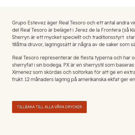
Grupo Estevez äger Real Tesoro och ett antal andra vi
del Real Tesoro är beläget i Jerez de la Frontera (så kla
Sherryn är ett mycket speciellt och traditionsstyrt st
tillåtna druvor, lagringssätt är några av de saker som sä
Real Tesoro representerar de flesta typerna och har o
sherryfat i sin bodega. PX är en sherrystil som basera
Ximenez som skördas och soltorkas för att ge en extrakt
frukt. 12 månaders lagring på amerikanska ekfat ger en
TILLBAKA TILL ALLA VÅRA DRYCKER