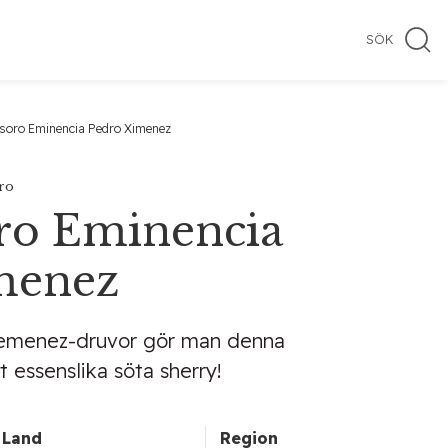
SÖK
esoro Eminencia Pedro Ximenez
ro
ro Eminencia
menez
Xemenez-druvor gör man denna
 essenslika söta sherry!
Land
Region