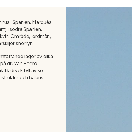
nhus i Spanien. Marqués
rt) i södra Spanien.
arkvin. Område, jordmån,
rskiljer sherryn.
mfattande lager av olika
s på druvan Pedro
lik dryck fyll av söt
 struktur och balans.