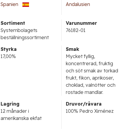
Spanien
Andalusien
Sortiment
Varunummer
Systembolagets
76182-01
beställningssortiment
Styrka
Smak
17,00%
Mycket fyllig,
koncentrerad, fruktig
och söt smak av torkad
frukt, fikon, aprikoser,
choklad, valnötter och
rostade mandlar.
Lagring
Druvor/råvara
12 månader i
100% Pedro Ximénez
amerikanska ekfat