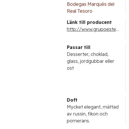
Bodegas Marqués del
Real Tesoro
Länk till producent
http://www.grupoestevez.es/home.cfm
Passar till
Desserter, choklad,
glass, jordgubbar eller
ost
Doft
Mycket elegant, mättad
av russin, fikon och
pomerans.