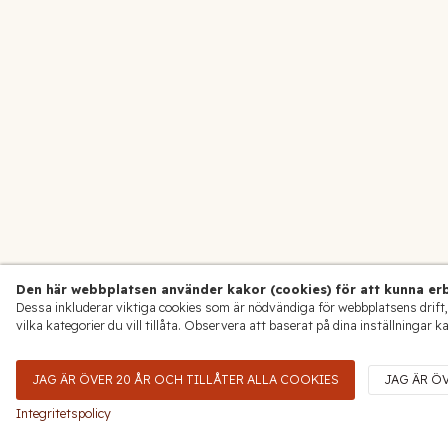
Den här webbplatsen använder kakor (cookies) för att kunna erb
Dessa inkluderar viktiga cookies som är nödvändiga för webbplatsens drift,
vilka kategorier du vill tillåta. Observera att baserat på dina inställningar k
JAG ÄR ÖVER 20 ÅR OCH TILLÅTER ALLA COOKIES
JAG ÄR Ö
Integritetspolicy