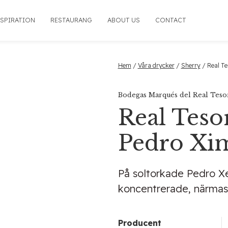
NSPIRATION
RESTAURANG
ABOUT US
CONTACT
Hem
/
Våra drycker
/
Sherry
/ Real T
Bodegas Marqués del Real Teso
Real Teso
Pedro Xi
På soltorkade Pedro 
koncentrerade, närmast
Producent