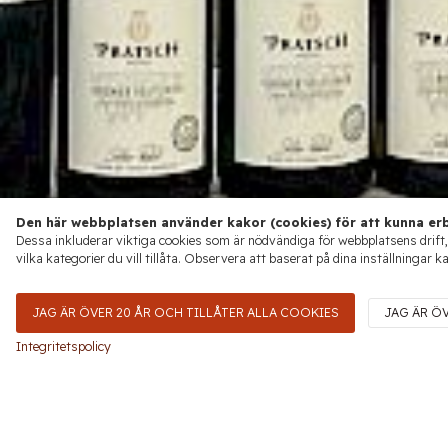
Den här webbplatsen använder kakor (cookies) för att kunna erb
Dessa inkluderar viktiga cookies som är nödvändiga för webbplatsens drift,
vilka kategorier du vill tillåta. Observera att baserat på dina inställningar k
JAG ÄR ÖVER 20 ÅR OCH TILLÅTER ALLA COOKIES
JAG ÄR Ö
Integritetspolicy