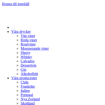
Hoppa till innehåll
Våra drycker
Vita viner
Röda viner
Roséviner
Mousserande viner
Sherry
Whisky
Calvados
Dessertvin
Gin
Alkoholfritt
Våra producenter
Chile
Frankrike
Italien
Portugal
Nya Zeeland
Skottland