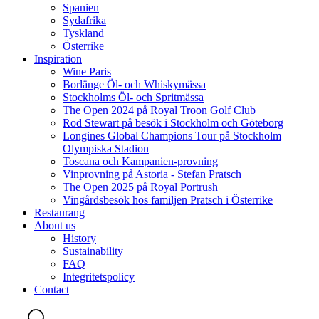
Spanien
Sydafrika
Tyskland
Österrike
Inspiration
Wine Paris
Borlänge Öl- och Whiskymässa
Stockholms Öl- och Spritmässa
The Open 2024 på Royal Troon Golf Club
Rod Stewart på besök i Stockholm och Göteborg
Longines Global Champions Tour på Stockholm
Olympiska Stadion
Toscana och Kampanien-provning
Vinprovning på Astoria - Stefan Pratsch
The Open 2025 på Royal Portrush
Vingårdsbesök hos familjen Pratsch i Österrike
Restaurang
About us
History
Sustainability
FAQ
Integritetspolicy
Contact