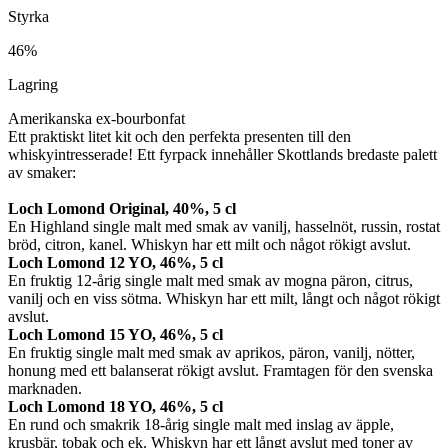
Styrka
46%
Lagring
Amerikanska ex-bourbonfat
Ett praktiskt litet kit och den perfekta presenten till den
whiskyintresserade! Ett fyrpack innehåller Skottlands bredaste palett
av smaker:
Loch Lomond Original, 40%, 5 cl
En Highland single malt med smak av vanilj, hasselnöt, russin, rostat
bröd, citron, kanel. Whiskyn har ett milt och något rökigt avslut.
Loch Lomond 12 YO, 46%, 5 cl
En fruktig 12-årig single malt med smak av mogna päron, citrus,
vanilj och en viss sötma. Whiskyn har ett milt, långt och något rökigt
avslut.
Loch Lomond 15 YO, 46%, 5 cl
En fruktig single malt med smak av aprikos, päron, vanilj, nötter,
honung med ett balanserat rökigt avslut. Framtagen för den svenska
marknaden.
Loch Lomond 18 YO, 46%, 5 cl
En rund och smakrik 18-årig single malt med inslag av äpple,
krusbär, tobak och ek. Whiskyn har ett långt avslut med toner av