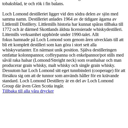
tobaksblad, te och rök i fin balans.
Loch Lomond destilleriet ligger vid den södra delen av sjön med
samma namn. Destilleriet anlades 1964 av de tidigare ägarna av
Littlemill Distillery. Littlemills historia har kunnat spåras tillbaka till
1772 och är därmed Skottlands äldsta licensierade whiskydestilleri.
Littemills verksamhet upphörde under 1990-talet. Allt
fokus hamnade på Loch Lomond som genom åren utvecklats till att
bli ett komplett destilleri som kan göra i stort sett alla
whiskyvarianter. En närmast unik position. Själva destilleringen
omfattar kolonnpannor, coffeypanna och enkelpannor/pot stills med
såväl raka halsar (Lomond/Streight neck) som svanhalsar och man
producerar grain whisky, malt whisky och single grain whisky.
Dessutom har Loch Lomond sitt eget tunnbinderi (cooperage) för att
försäkra sig om att de tunnor som används håller för en krävande
standard. Loch Lomond Destillery är en del av Loch Lomond
Group där även Glen Scotia ingår.
Tillbaka till alla våra drycker